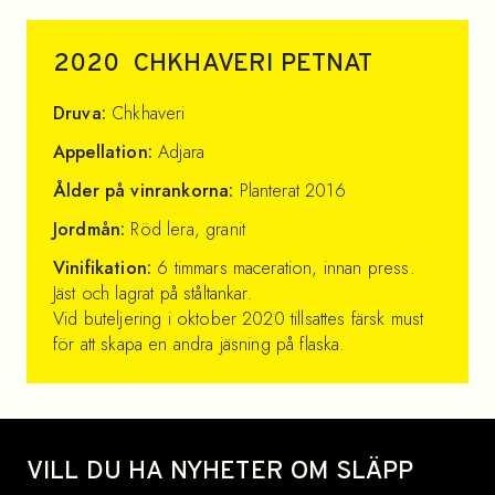
2020
CHKHAVERI PETNAT
Druva:
Chkhaveri
Appellation:
Adjara
Ålder på vinrankorna:
Planterat 2016
Jordmån:
Röd lera, granit
Vinifikation:
6 timmars maceration, innan press.
Jäst och lagrat på ståltankar.
Vid buteljering i oktober 2020 tillsattes färsk must
för att skapa en andra jäsning på flaska.
Site footer
VILL DU HA NYHETER OM SLÄPP