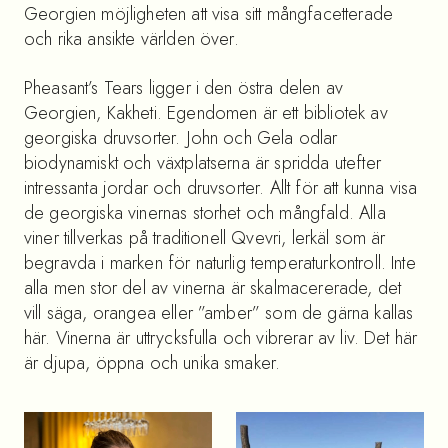
Georgien möjligheten att visa sitt mångfacetterade
och rika ansikte världen över.
Pheasant’s Tears ligger i den östra delen av
Georgien, Kakheti. Egendomen är ett bibliotek av
georgiska druvsorter. John och Gela odlar
biodynamiskt och växtplatserna är spridda utefter
intressanta jordar och druvsorter. Allt för att kunna visa
de georgiska vinernas storhet och mångfald. Alla
viner tillverkas på traditionell Qvevri, lerkäl som är
begravda i marken för naturlig temperaturkontroll. Inte
alla men stor del av vinerna är skalmacererade, det
vill säga, orangea eller ”amber” som de gärna kallas
här. Vinerna är uttrycksfulla och vibrerar av liv. Det här
är djupa, öppna och unika smaker.