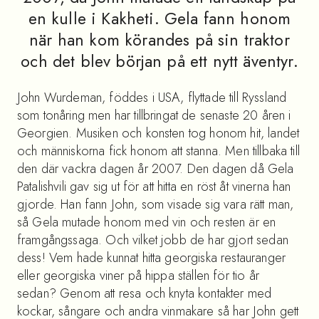
en kulle i Kakheti. Gela fann honom
när han kom körandes på sin traktor
och det blev början på ett nytt äventyr.
John Wurdeman, föddes i USA, flyttade till Ryssland
som tonåring men har tillbringat de senaste 20 åren i
Georgien. Musiken och konsten tog honom hit, landet
och människorna fick honom att stanna. Men tillbaka till
den där vackra dagen år 2007. Den dagen då Gela
Patalishvili gav sig ut för att hitta en röst åt vinerna han
gjorde. Han fann John, som visade sig vara rätt man,
så Gela mutade honom med vin och resten är en
framgångssaga. Och vilket jobb de har gjort sedan
dess! Vem hade kunnat hitta georgiska restauranger
eller georgiska viner på hippa ställen för tio år
sedan? Genom att resa och knyta kontakter med
kockar, sångare och andra vinmakare så har John gett