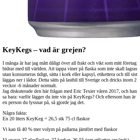
KeyKegs – vad är grejen?
I många år har jag mått dåligt över all frakt och vikt som mitt företag
bidrar med till världen. Att tappa viner på flaska som inte skall lagras
utan konsumeras tidigt, sätta i kork eller kapsyl, etikettera och till sist
läggas ner i lådor. Detta sätts på lastbil till Sverige och dricks inom 2
veckor -6 månader normalt.
Jag diskuterade den här frågan med Eric Texier våren 2017, och han
sa bara: varför lägger du inte vin på KeyKegs? Och eftersom han är
en person du lyssnar på, så gjorde jag det.
Några fakta:
En 20 liters KeyKeg = 26,5 stk 75 cl flaskor
Vi kan få 40 % mer volym på pallarna jämfört med flaskor
Vi sparar 27 glasflaskor. 27 korkar, 26-55 (om etiketter används)