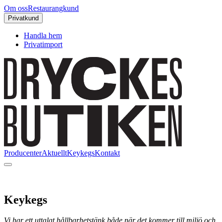
Om oss
Restaurangkund
Privatkund
Handla hem
Privatimport
Producenter
Aktuellt
Keykegs
Kontakt
Keykegs
Vi har ett uttalat hållbarhetstänk både när det kommer till miljö och