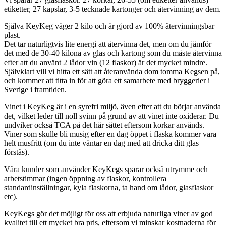
etiketter, 27 kapslar, 3-5 tecknade kartonger och återvinning av dem.
Själva KeyKeg väger 2 kilo och är gjord av 100% återvinningsbar
plast.
Det tar naturligtvis lite energi att återvinna det, men om du jämför
det med de 30-40 kilona av glas och kartong som du måste återvinna
efter att du använt 2 lådor vin (12 flaskor) är det mycket mindre.
Självklart vill vi hitta ett sätt att återanvända dom tomma Kegsen på,
och kommer att titta in för att göra ett samarbete med bryggerier i
Sverige i framtiden.
Vinet i KeyKeg är i en syrefri miljö, även efter att du börjar använda
det, vilket leder till noll svinn på grund av att vinet inte oxiderar. Du
undviker också TCA på det här sättet eftersom korkar används.
Viner som skulle bli musig efter en dag öppet i flaska kommer vara
helt musfritt (om du inte väntar en dag med att dricka ditt glas
förstås).
Våra kunder som använder KeyKegs sparar också utrymme och
arbetstimmar (ingen öppning av flaskor, kontrollera
standardinställningar, kyla flaskorna, ta hand om lådor, glasflaskor
etc).
KeyKegs gör det möjligt för oss att erbjuda naturliga viner av god
kvalitet till ett mycket bra pris, eftersom vi minskar kostnaderna för