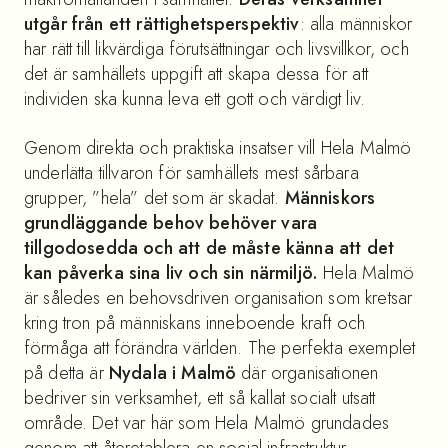
utgår från ett rättighetsperspektiv
: alla människor
har rätt till likvärdiga förutsättningar och livsvillkor, och
det är samhällets uppgift att skapa dessa för att
individen ska kunna leva ett gott och värdigt liv.
Genom direkta och praktiska insatser vill Hela Malmö
underlätta tillvaron för samhällets mest sårbara
grupper, ”hela” det som är skadat.
Människors
grundläggande behov behöver vara
tillgodosedda och att de måste känna att det
kan påverka sina liv och sin närmiljö.
Hela Malmö
är således en behovsdriven organisation som kretsar
kring tron på människans inneboende kraft och
förmåga att förändra världen. The perfekta exemplet
på detta är
Nydala i Malmö
där organisationen
bedriver sin verksamhet, ett så kallat socialt utsatt
område. Det var här som Hela Malmö grundades
genom att återetablera en social infrastruktur