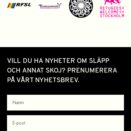
Site footer
VILL DU HA NYHETER OM SLÄPP
OCH ANNAT SKOJ? PRENUMERERA
PÅ VÅRT NYHETSBREV.
NAMN
EPOST