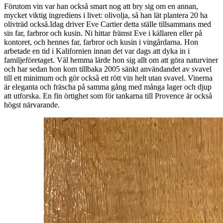
Förutom vin var han också smart nog att bry sig om en annan,
mycket viktig ingrediens i livet: olivolja, så han lät plantera 20 ha
olivträd också.Idag driver Eve Cartier detta ställe tillsammans med
sin far, farbror och kusin. Ni hittar främst Eve i källaren eller på
kontoret, och hennes far, farbror och kusin i vingårdarna. Hon
arbetade en tid i Kalifornien innan det var dags att dyka in i
familjeföretaget. Väl hemma lärde hon sig allt om att göra naturviner
och har sedan hon kom tillbaka 2005 sänkt användandet av svavel
till ett minimum och gör också ett rött vin helt utan svavel. Vinerna
är eleganta och fräscha på samma gång med många lager och djup
att utforska. En fin örtighet som för tankarna till Provence är också
högst närvarande.