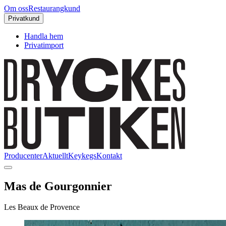
Om oss
Restaurangkund
Privatkund
Handla hem
Privatimport
Producenter
Aktuellt
Keykegs
Kontakt
Mas de Gourgonnier
Les Beaux de Provence