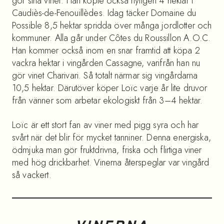
gör sina viner. Han köpte också nyligen 4 hektar i
Caudiès-de-Fenouillèdes. Idag täcker Domaine du
Possible 8,5 hektar spridda över många jordlotter och
kommuner. Alla går under Côtes du Roussillon A.O.C.
Han kommer också inom en snar framtid att köpa 2
vackra hektar i vingården Cassagne, varifrån han nu
gör vinet Charivari. Så totalt närmar sig vingårdarna
10,5 hektar. Därutöver köper Loïc varje år lite druvor
från vänner som arbetar ekologiskt från 3–4 hektar.
Loïc är ett stort fan av viner med pigg syra och har
svårt när det blir för mycket tanniner. Denna energiska,
ödmjuka man gör fruktdrivna, friska och flirtiga viner
med hög drickbarhet. Vinerna återspeglar var vingård
så vackert.