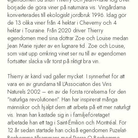
började de göra viner på naturnära vis. Vingårdarna
konverterades till ekologiskt jordbruk 1996. Idag gör
de 13 olika viner från 4 hektar i Cheverny och 4
hektar i Touraine. Från 2020 driver Thierry
egendomen med sina döttrar Zoe och Louise medan
Jean Marie njuter av en lugnare tid. Zoe och Louise,
som växt upp omkring vinet ser nu till av egendomen
fortsätter släcka vår törst på riktigt bra vin.
Thierry är känd vad gäller mycket. I synnerhet för att
vara en av grundarna till L’Association des Vins
Naturels 2002 – en av de första rörelserna för den
”naturliga revolutionen”. Han har inspirerat många
människor och hjälpt dem att arbeta på ett mer naturligt
vis. Innan han kastade sig in i familjeföretaget
arbetade han ett tag i Saint-Émilion och Montréal. För
12 år sedan startade han också egendomen Puzelat-
Bonhomme tillsammans med Pierre-O Bonhomme,