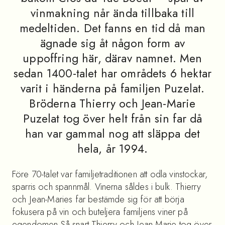
vinmakning når ända tillbaka till
medeltiden. Det fanns en tid då man
ägnade sig åt någon form av
uppoffring här, därav namnet. Men
sedan 1400-talet har områdets 6 hektar
varit i händerna på familjen Puzelat.
Bröderna Thierry och Jean-Marie
Puzelat tog över helt från sin far då
han var gammal nog att släppa det
hela, år 1994.
Före 70-talet var familjetraditionen att odla vinstockar,
sparris och spannmål. Vinerna såldes i bulk. Thierry
och Jean-Maries far bestämde sig för att börja
fokusera på vin och buteljera familjens viner på
egendomen.Så snart Thierry och Jean-Marie tog över