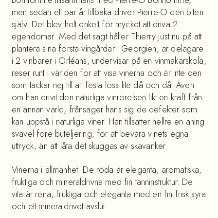
men sedan ett par år tillbaka driver Pierre-O den biten
själv. Det blev helt enkelt för mycket att driva 2
egendomar. Med det sagt håller Thierry just nu på att
plantera sina första vingårdar i Georgien, är delägare
i 2 vinbarer i Orléans, undervisar på en vinmakarskola,
reser runt i världen för att visa vinerna och är inte den
som tackar nej till att festa loss lite då och då. Även
om han drivit den naturliga vinrörelsen likt en kraft från
en annan värld, frånsäger hans sig de defekter som
kan uppstå i naturliga viner. Han tillsätter hellre en aning
svavel före buteljering, för att bevara vinets egna
uttryck, än att låta det skuggas av skavanker.
Vinerna i allmänhet: De röda är eleganta, aromatiska,
fruktiga och mineraldrivna med fin tanninstruktur. De
vita är rena, fruktiga och eleganta med en fin frisk syra
och ett mineraldrivet avslut.