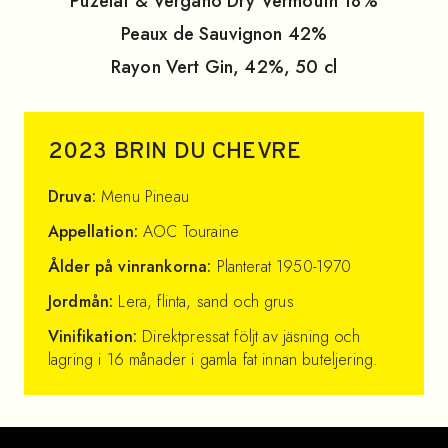
Puzelat & Vergano Dry Vermouth 18%
Peaux de Sauvignon 42%
Rayon Vert Gin, 42%, 50 cl
2023
BRIN DU CHEVRE
Druva:
Menu Pineau
Appellation:
AOC Touraine
Ålder på vinrankorna:
Planterat 1950-1970
Jordmån:
Lera, flinta, sand och grus
Vinifikation:
Direktpressat följt av jäsning och
lagring i 16 månader i gamla fat innan buteljering.