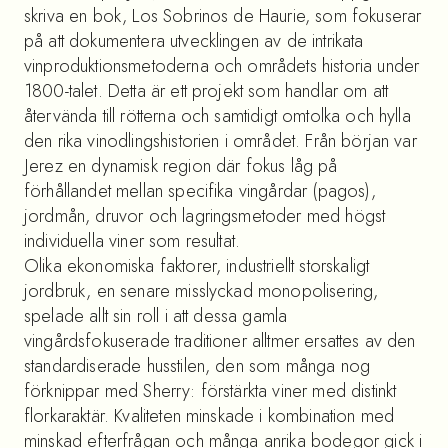
skriva en bok, Los Sobrinos de Haurie, som fokuserar
på att dokumentera utvecklingen av de intrikata
vinproduktionsmetoderna och områdets historia under
1800-talet. Detta är ett projekt som handlar om att
återvända till rötterna och samtidigt omtolka och hylla
den rika vinodlingshistorien i området. Från början var
Jerez en dynamisk region där fokus låg på
förhållandet mellan specifika vingårdar (pagos),
jordmån, druvor och lagringsmetoder med högst
individuella viner som resultat.
Olika ekonomiska faktorer, industriellt storskaligt
jordbruk, en senare misslyckad monopolisering,
spelade allt sin roll i att dessa gamla
vingårdsfokuserade traditioner alltmer ersattes av den
standardiserade husstilen, den som många nog
förknippar med Sherry: förstärkta viner med distinkt
florkaraktär. Kvaliteten minskade i kombination med
minskad efterfrågan och många anrika bodegor gick i