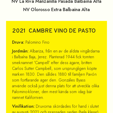
NV
La Riva Manzanilla Pasada Balbaína Alta
NV
Olorosso Extra Balbaina Alta
2021
CAMBRE VINO DE PASTO
Druva:
Palomino Fino
Jordmån:
Albariza, från en av de äldsta vingårdarna
i Balbaína Baja, Jerez. Planterad 1944 fick tomten
smeknamnet 'Campell' efter dess ägare, britten
Carlos Sutter Campbell, som ursprungligen köpte
marken 1830. Den såldes 1880 till familjen Pavón
som fortfarande äger den. Gonzáles Byass
använde också just denna plats för att utveckla olika
Palomino-kloner, den mest kända som idag bär
namnet Kalifornien.
Vinifikation:
Druvorna skördades för hand i slutet
av augusti 2021 och pressades sedan (hela klasar).