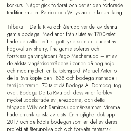
konkurs. Något gick förlorat och det är den förlorade
traditionen som Ramiro och Willys arbete kretsar kring.
Tillbaka till De la Riva och återupplivandet av denna
gamla bodega. Med anor från slutet av 1700-talet
hade den alltid haft ett gott rykte som producent av
högkvalitativ sherry, fina gamla soleras och
förstklassiga vingårdar i Pago Macharnudo – ett av
de äldsta vingårdsområdena i zonen på hög höjd
och med mycket ren kalkstensjord. Manuel Antonio
de la Riva köpte den 1838 och bodega stannade i
familjen fram till 70-talet då Bodega A. Domecq. tog
över. Bodega De La Riva och dess viner förblev
mycket uppskattade av Jerezborna, och detta
fångade Willy och Ramiros uppmärksamhet. Vinerna
hade en unik känsla av plats. En möjlighet dök upp
2017 och de köpte bodegan som en del av deras
projekt att återuppliva och och förvalta fantastisk