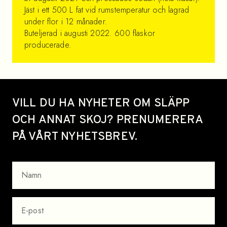
Jäst i ett 500 L fat vid rumstemperatur och lagrad
under flor i 12 månader.
Buteljerad i augusti 2022. 600 flaskor
producerade.
Site footer
VILL DU HA NYHETER OM SLÄPP
OCH ANNAT SKOJ? PRENUMERERA
PÅ VÅRT NYHETSBREV.
NAMN
EPOST