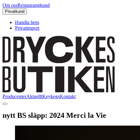
Om oss
Restaurangkund
Privatkund
Handla hem
Privatimport
Producenter
Aktuellt
Keykegs
Kontakt
nytt BS släpp: 2024 Merci la Vie